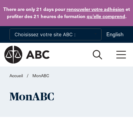
Skip to main content
There are only 21 days
pour
renouveler votre adhésion
et
profiter des 21 heures de formation
qu’elle comprend
.
English
Accueil
/
MonABC
MonABC