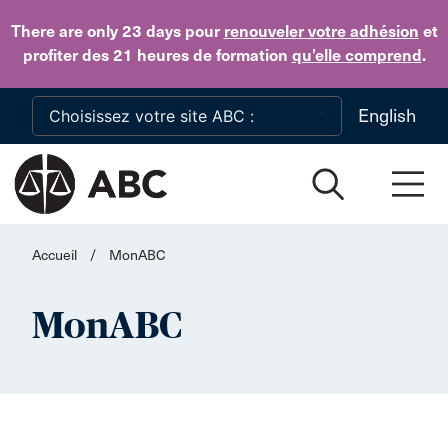
Skip to main content
There are only 23 days
pour
renouveler votre adhésion
et
profiter des 21 heures de formation
qu’elle comprend
.
English
Accueil
/
MonABC
MonABC