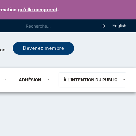
ormation
qu’elle comprend
.
English
Devenez membre
ion
ADHÉSION
À L’INTENTION DU PUBLIC