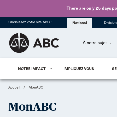
There are only 25 days
po
Choisissez votre site ABC :
National
Divisio
À notre sujet
NOTRE IMPACT
IMPLIQUEZ-VOUS
SE
Accueil
/
MonABC
MonABC