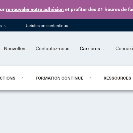
Skip to main content
ur
renouveler votre adhésion
et profiter des 21 heures de f
ns
Juristes en contentieux
Nouvelles
Contactez-nous
Carrières
Connex
CTIONS
FORMATION CONTINUE
RESSOURCES