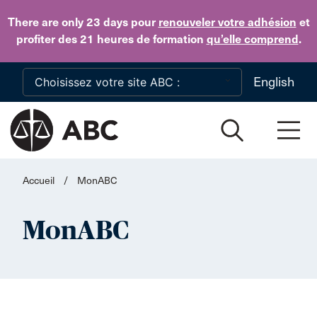
Skip to main content
There are only 23 days
pour
renouveler votre adhésion
et
profiter des 21 heures de formation
qu’elle comprend
.
English
Accueil
/
MonABC
MonABC