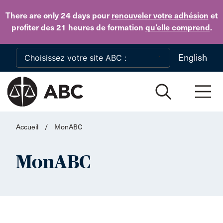
Skip to main content
There are only 24 days
pour
renouveler votre adhésion
et
profiter des 21 heures de formation
qu’elle comprend
.
English
Accueil
/
MonABC
MonABC