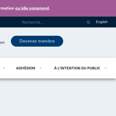
ormation
qu’elle comprend
.
English
Devenez membre
ion
ADHÉSION
À L’INTENTION DU PUBLIC