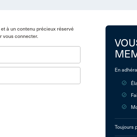
et à un contenu précieux réservé
r vous connecter.
VOU
MEM
En adhéra
Él
Fa
Mo
Toujours 