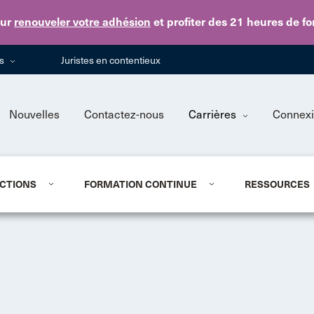
Skip to main content
ur
renouveler votre adhésion
et profiter des 21 heures de f
ns
Juristes en contentieux
Nouvelles
Contactez-nous
Carrières
Connex
CTIONS
FORMATION CONTINUE
RESSOURCES