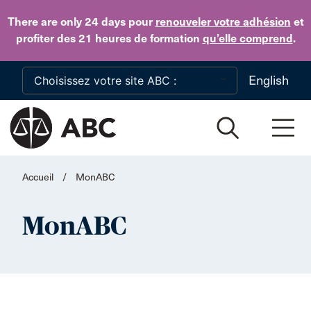
Skip to main content
There are only 24 days
pour
renouveler votre adhésion
et
profiter des 21 heures de formation
qu’elle comprend
.
English
Accueil
/
MonABC
MonABC