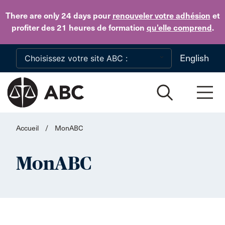
Skip to main content
There are only 24 days
pour
renouveler votre adhésion
et
profiter des 21 heures de formation
qu’elle comprend
.
English
Accueil
/
MonABC
MonABC