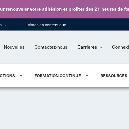
Skip to main content
ur
renouveler votre adhésion
et profiter des 21 heures de f
ns
Juristes en contentieux
Nouvelles
Contactez-nous
Carrières
Connex
CTIONS
FORMATION CONTINUE
RESSOURCES