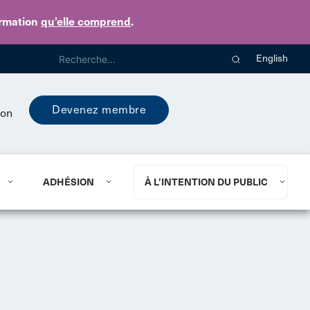
ormation
qu’elle comprend
.
English
Devenez membre
ion
ADHÉSION
À L’INTENTION DU PUBLIC