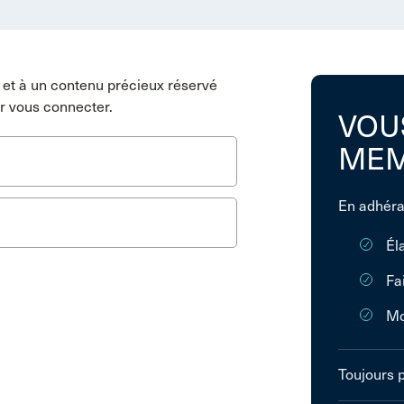
et à un contenu précieux réservé
r vous connecter.
VOU
MEM
En adhéra
Él
Fa
Mo
Toujours 