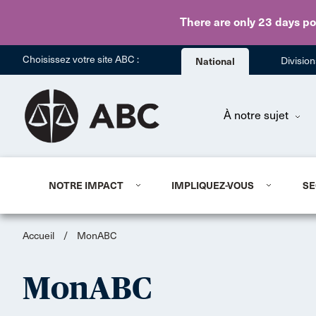
There are only 23 days
po
Choisissez votre site ABC :
National
Divisio
À notre sujet
NOTRE IMPACT
IMPLIQUEZ-VOUS
SE
Accueil
/
MonABC
MonABC