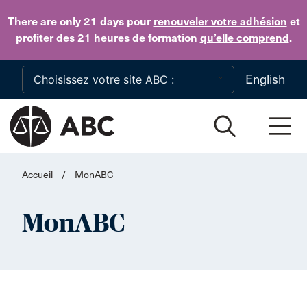
Skip to main content
There are only 21 days
pour
renouveler votre adhésion
et
profiter des 21 heures de formation
qu’elle comprend
.
English
Accueil
/
MonABC
MonABC