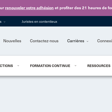
Skip to main content
ur
renouveler votre adhésion
et profiter des 21 heures de f
ns
Juristes en contentieux
Nouvelles
Contactez-nous
Carrières
Connex
CTIONS
FORMATION CONTINUE
RESSOURCES