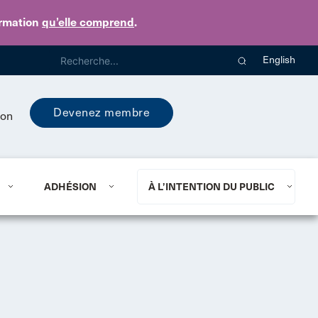
ormation
qu’elle comprend
.
English
Devenez membre
ion
ADHÉSION
À L’INTENTION DU PUBLIC