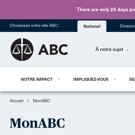
There are only 25 days
po
Choisissez votre site ABC :
National
Divisio
À notre sujet
NOTRE IMPACT
IMPLIQUEZ-VOUS
SE
Accueil
/
MonABC
MonABC