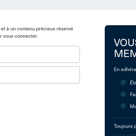
et à un contenu précieux réservé
r vous connecter.
VOU
MEM
En adhéra
Él
Fa
Mo
Toujours 