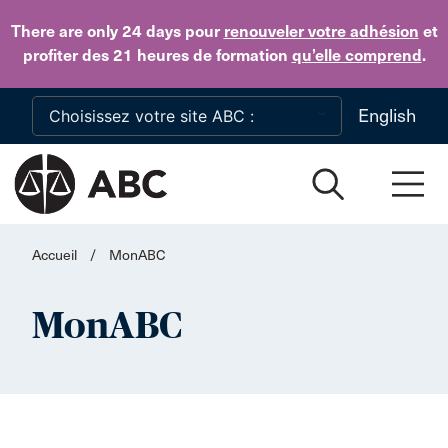
Skip to main content
There are only 24 days
pour
renouveler votre adhésion
et
profiter des 21 heures de formation
qu’elle comprend
.
English
Accueil
/
MonABC
MonABC