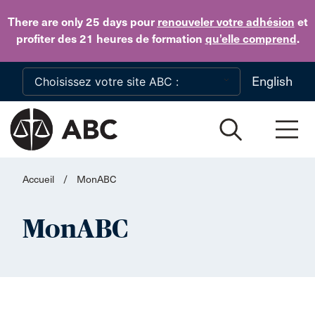
Skip to main content
There are only 25 days
pour
renouveler votre adhésion
et
profiter des 21 heures de formation
qu’elle comprend
.
English
Accueil
/
MonABC
MonABC