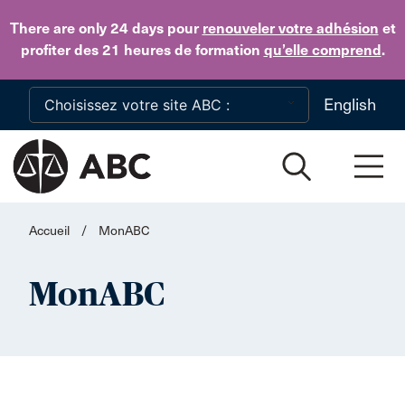
Skip to main content
There are only 24 days
pour
renouveler votre adhésion
et
profiter des 21 heures de formation
qu’elle comprend
.
English
Accueil
/
MonABC
MonABC