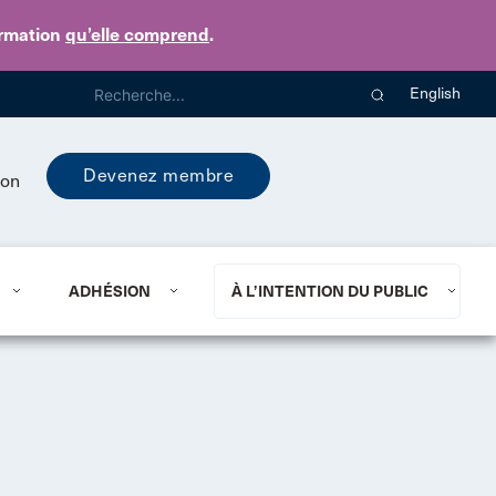
ormation
qu’elle comprend
.
English
Devenez membre
ion
ADHÉSION
À L’INTENTION DU PUBLIC