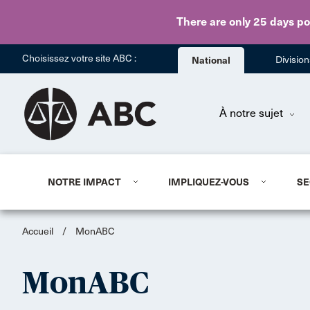
There are only 25 days
po
Choisissez votre site ABC :
National
Divisio
À notre sujet
NOTRE IMPACT
IMPLIQUEZ-VOUS
SE
Accueil
/
MonABC
MonABC