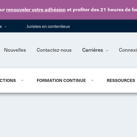
Skip to main content
ur
renouveler votre adhésion
et profiter des 21 heures de f
ns
Juristes en contentieux
Nouvelles
Contactez-nous
Carrières
Connex
CTIONS
FORMATION CONTINUE
RESSOURCES