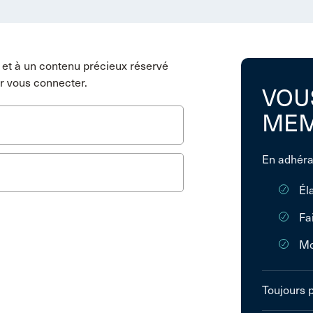
et à un contenu précieux réservé
r vous connecter.
VOU
MEM
En adhéra
Él
Fa
Mo
Toujours 