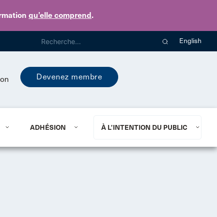
ormation
qu’elle comprend
.
English
Devenez membre
ion
ADHÉSION
À L’INTENTION DU PUBLIC