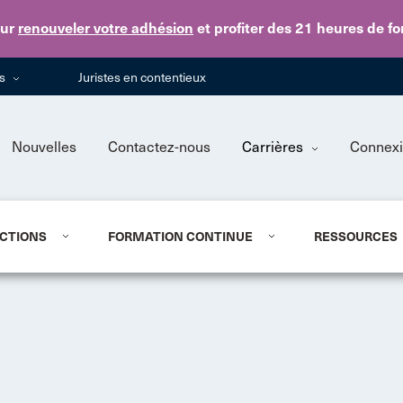
Skip to main content
ur
renouveler votre adhésion
et profiter des 21 heures de f
ns
Juristes en contentieux
Nouvelles
Contactez-nous
Carrières
Connex
CTIONS
FORMATION CONTINUE
RESSOURCES