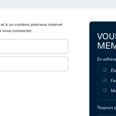
et à un contenu précieux réservé
r vous connecter.
VOU
MEM
En adhéra
Él
Fa
Mo
Toujours 