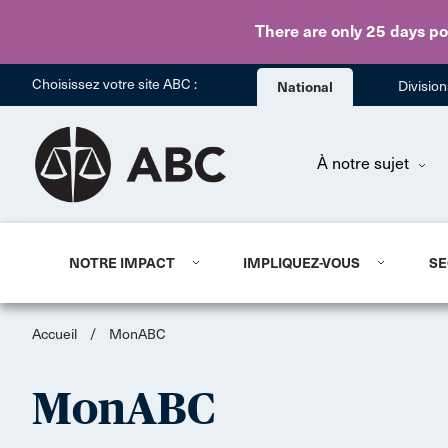
There are only 25 days
po
Choisissez votre site ABC :
National
Divisio
À notre sujet
NOTRE IMPACT
IMPLIQUEZ-VOUS
SE
Accueil
/
MonABC
MonABC