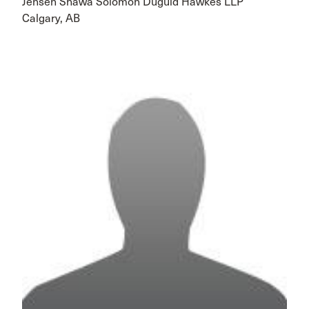
Jensen Shawa Solomon Duguid Hawkes LLP
Calgary, AB