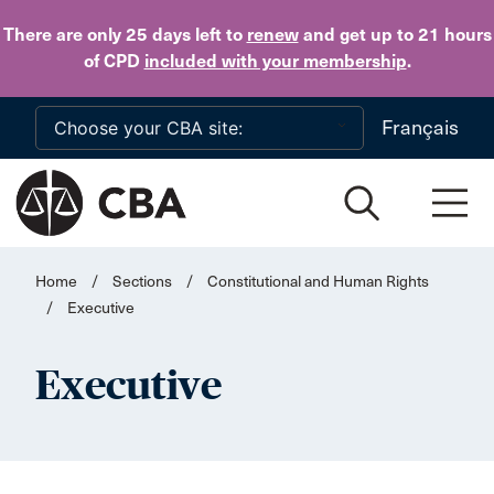
Skip to main content
There are only 25 days
left to
renew
and get up to 21 hours
of CPD
included with your membership
.
Français
Home
/
Sections
/
Constitutional and Human Rights
/
Executive
Executive